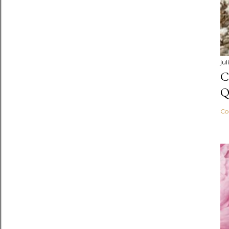
ju
C
Q
Co