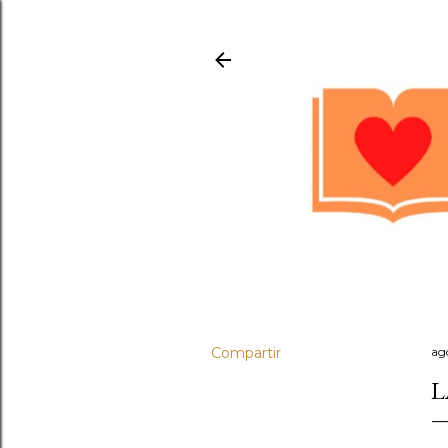
Compartir
ag
L