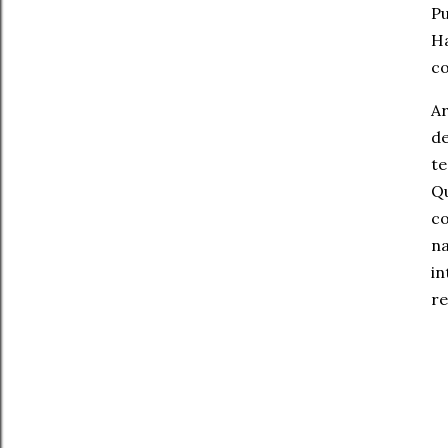
P
H
co
Ar
de
te
Qu
co
n
in
re