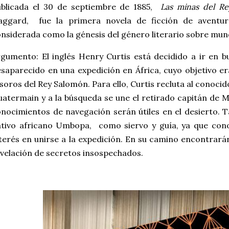
ublicada el 30 de septiembre de 1885,
Las minas del R
aggard, fue la primera novela de ficción de aventura
nsiderada como la génesis del género literario sobre mun
gumento: El inglés Henry Curtis está decidido a ir en b
saparecido en una expedición en África, cuyo objetivo e
soros del Rey Salomón. Para ello, Curtis recluta al conoci
atermain y a la búsqueda se une el retirado capitán de 
nocimientos de navegación serán útiles en el desierto. 
ativo africano Umbopa, como siervo y guía, ya que con
terés en unirse a la expedición. En su camino encontrarán
velación de secretos insospechados.