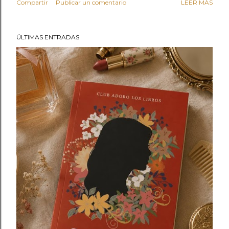
Compartir
Publicar un comentario
LEER MÁS
recae sobre el paciente inspector Parr y el detective
Derrick Yale, un investigador brillante e intuitivo. A
medida que avanzan, comprenden que no se enfrentan a
ÚLTIMAS ENTRADAS
un asesino aislado, sino a una organización
perfectamente organizada y prácticamente
invisible. Edgar Wallace construye una novela de
suspense vertiginoso en la que cada capítulo añade una
nueva pieza al enigma. Publicada en 1922, El círculo
carmesí es uno de los grandes clásicos de la novela
policíaca británica y una lectura ideal para quienes
disfrutan de los misterios llenos de giros inesperados.
Para descargar este libro HAZ CLICK AQUÍ R...