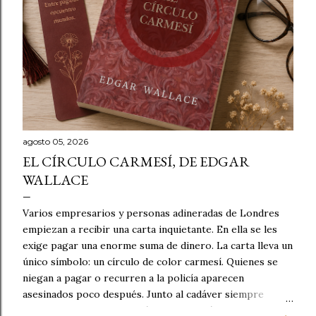
d
a
s
agosto 05, 2026
EL CÍRCULO CARMESÍ, DE EDGAR
WALLACE
Varios empresarios y personas adineradas de Londres
empiezan a recibir una carta inquietante. En ella se les
exige pagar una enorme suma de dinero. La carta lleva un
único símbolo: un círculo de color carmesí. Quienes se
niegan a pagar o recurren a la policía aparecen
asesinados poco después. Junto al cadáver siempre
queda la misma marca: el círculo carmesí. La investigación