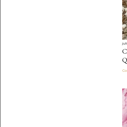
ju
C
Q
Co