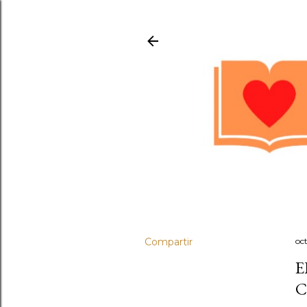
Compartir
oc
E
C