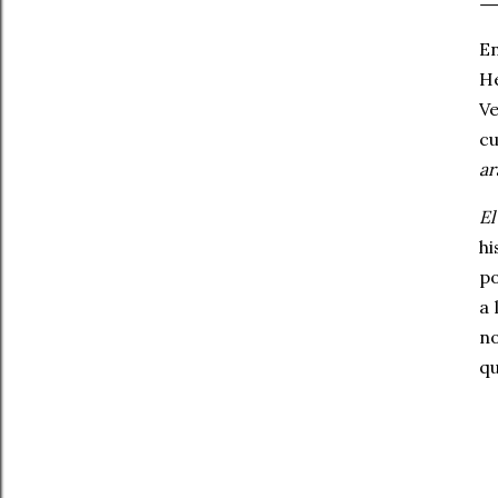
En
He
V
c
ar
El
hi
po
a 
no
qu