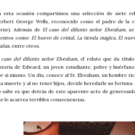
 esta ocasión compartimos una selección de siete rela
rbert George Wells, reconocido como el padre de la cie
erne). Además de
El caso del difunto señor Elvesham
, se
uentos como:
El huevo de cristal, La tienda mágica, El nuev
añas,
entre otros.
 caso del difunto señor Elvesham,
el relato que da título
storia de Edward, un joven estudiante, pobre y huérfano
r si mismo. Un día, conoce al Sr. Elvesham, un hombre ri
la muerte y al no tener hijos, decide heredarle su fortun
 sabe es que detrás de este aparente acto de generosida
e le acarrea terribles consecuencias.