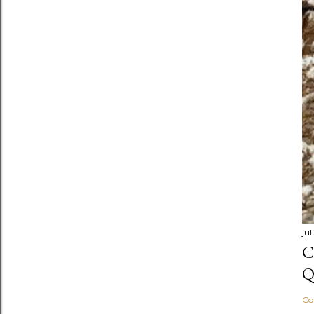
ju
C
Q
Co