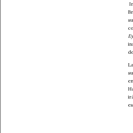
In
Br
su
co
Ey
in
de
La
su
en
Ha
i
es