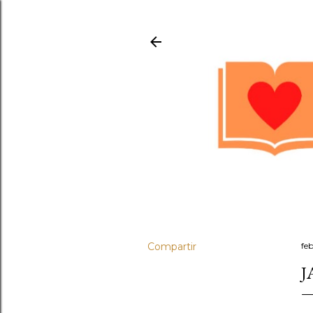
Compartir
fe
J