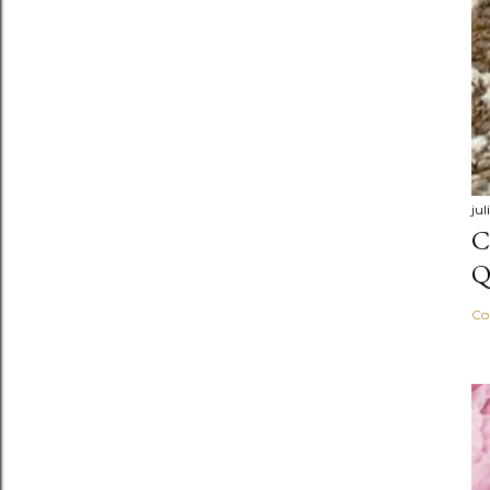
ju
C
Q
Co