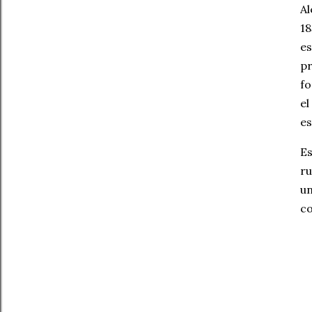
Al
18
e
pr
fo
el
es
Es
r
un
co