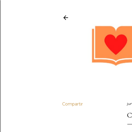
Compartir
ju
C