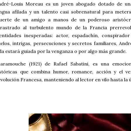
ndré-Louis Moreau es un joven abogado dotado de una i
ngua afilada y un talento casi sobrenatural para mete
uerte de un amigo a manos de un poderoso aristócrat
rrastrado al turbulento mundo de la Francia prerrevo
entidades inesperadas: actor, espadachín, conspirador
elos, intrigas, persecuciones y secretos familiares, Andr
da estará guiada por la venganza o por algo más grande.
caramouche (1921) de Rafael Sabatini, es una emocio
istóricas que combina humor, romance, acción y el ve
volución Francesa, manteniendo al lector en vilo hasta la 