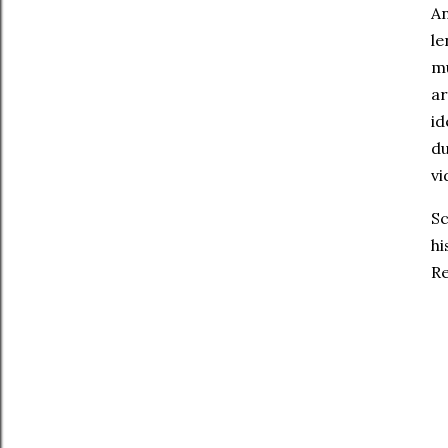
A
le
m
a
id
du
vi
S
h
Re