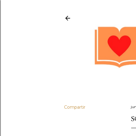
Compartir
ju
S